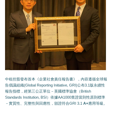
中租控股發布首本《企業社會責任報告書》，內容遵循全球報
告倡議組織(Global Reporting Initiative, GRI)公布3.1版永續性
報告指標，經第三公正單位－英國標準協會（British
Standards Institution, BSI）依據AA1000查證當則性原則標準
－實質性、完整性與回應性，頒證符合GRI 3.1
A+
應用等級。