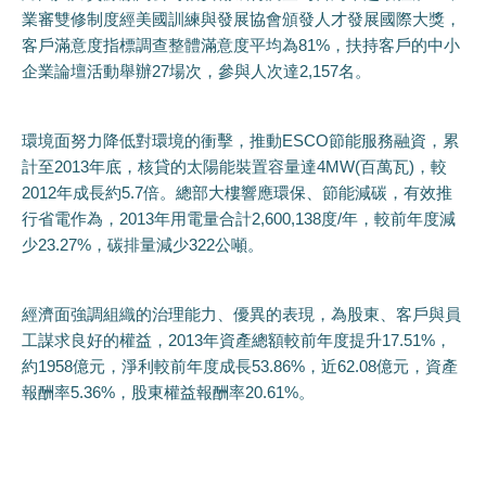
業審雙修制度經美國訓練與發展協會頒發人才發展國際大獎，
客戶滿意度指標調查整體滿意度平均為81%，扶持客戶的中小
企業論壇活動舉辦27場次，參與人次達2,157名。
環境面努力降低對環境的衝擊，推動ESCO節能服務融資，累
計至2013年底，核貸的太陽能裝置容量達4MW(百萬瓦)，較
2012年成長約5.7倍。總部大樓響應環保、節能減碳，有效推
行省電作為，2013年用電量合計2,600,138度/年，較前年度減
少23.27%，碳排量減少322公噸。
經濟面強調組織的治理能力、優異的表現，為股東、客戶與員
工謀求良好的權益，2013年資產總額較前年度提升17.51%，
約1958億元，淨利較前年度成長53.86%，近62.08億元，資產
報酬率5.36%，股東權益報酬率20.61%。