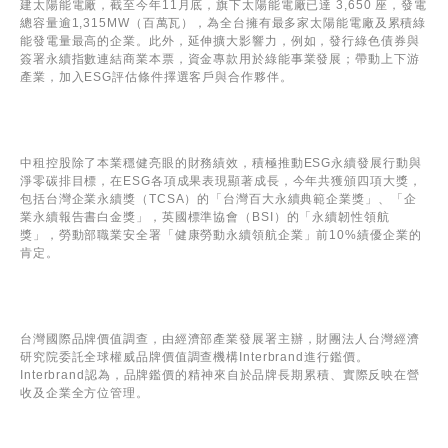
建太陽能電廠，截至今年11月底，旗下太陽能電廠已達 3,650 座，發電
總容量逾1,315MW（百萬瓦），為全台擁有最多家太陽能電廠及累積綠
能發電量最高的企業。此外，延伸擴大影響力，例如，發行綠色債券與
簽署永續指數連結商業本票，資金專款用於綠能事業發展；帶動上下游
產業，加入ESG評估條件擇選客戶與合作夥伴。
中租控股除了本業穩健亮眼的財務績效，積極推動ESG永續發展行動與
淨零碳排目標，在ESG各項成果表現顯著成長，今年共獲頒四項大獎，
包括台灣企業永續獎（TCSA）的「台灣百大永續典範企業獎」、「企
業永續報告書白金獎」，英國標準協會（BSI）的「永續韌性領航
獎」，勞動部職業安全署「健康勞動永續領航企業」前10%績優企業的
肯定。
台灣國際品牌價值調查，由經濟部
產業發展署
主辦，財團法人台灣經濟
研究院委託全球權威品牌價值調查機構Interbrand進行鑑價。
Interbrand認為，品牌鑑價的精神來自於品牌長期累積、實際反映在營
收及企業全方位管理。