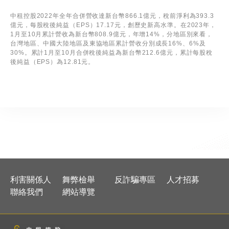
中租控股2022年全年合併營收達新台幣866.1億元，稅前淨利為393.3
億元，每股稅後純益
（
EPS
）
17.17元，創歷史新高水準。在2023年，
1月至10月累計營收為新台幣808.9億元，年增14%，分地區別來看，
台灣地區、中國大陸地區及東協地區累計營收分別成長16%、6%及
30%。累計1月至10月合併稅後純益為新台幣212.6億元，累計每股稅
後純益（EPS）為12.81元。
利害關係人
舞弊檢舉
反詐騙專區
人才招募
聯絡我們
網站導覽