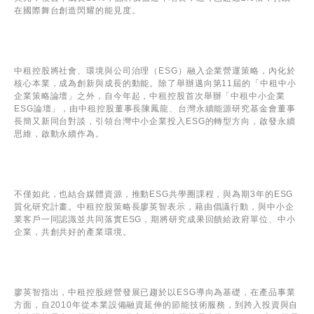
在國際舞台創造閃耀的能見度。
中租控股
將社會、環境與公司治理（ESG）融入企業營運策略，內化於
核心本業，成為創新與成長的動能。
除了舉辦邁向第11屆的「中租中小
企業策略論壇」之外，自今年起，
中租控股
首次舉辦「中租中小企業
ESG論壇」，由中租控股董事長陳鳳龍、
台灣永續能源研究基金會
董事
長簡又新同台對談，引領台灣中小企業投入ESG的轉型方向，啟發永續
思維，啟動永續作為。
不僅如此，也結合媒體資源，推動ESG共學圈課程，與為期3年的ESG
質化研究計畫。中租控股策略長廖英智表示，藉由倡議行動，與中小企
業客戶一同認識並共同落實ESG，期將研究成果回饋給政府單位、中小
企業，共創共好的產業環境。
廖英智指出，中租控股經營發展已趨於以ESG導向為基礎，在產品事業
方面，自2010年從本業設備融資延伸的節能技術服務，到跨入投資與自